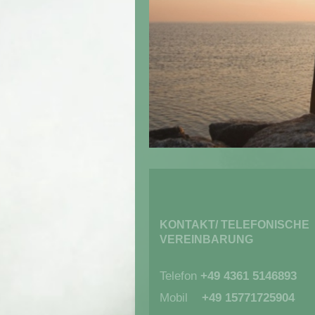
KONTAKT/ TELEFONISCHE
VEREINBARUNG
Telefon
+49 4361 5146893
Mobil
+49 15771725904