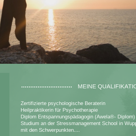
MEINE QUALIFIKAT
Zertifizierte psychologische Beraterin
Heilpraktikerin für Psychotherapie
Diplom Entspannungspädagogin (Awela®- Diplom)
Studium an der Stressmanagement School in Wupp
mit den Schwerpunkten....